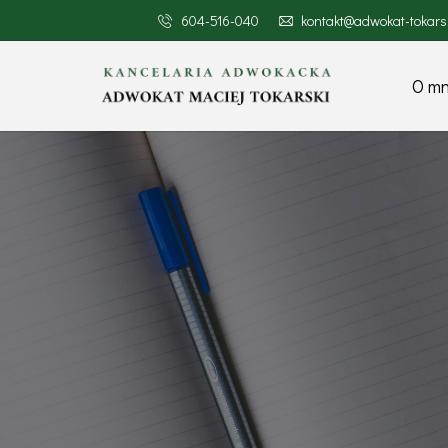
604-516-040
kontakt@adwokat-tokarsk
O mn