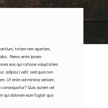
dantium, totam rem aperiam,
licabo. Nemo enim ipsam
lores eos qui ratione voluptatem
, adipisci velit, sed quia non
em. Ut enim ad minima veniam,
di consequatur? Quis autem vel
llum qui dolorem eum fugiat quo