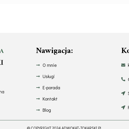
Nawigacja:
Ko
O mnie
Usługi
E-porada
 na
Kontakt
Blog
@ COPYRIGHT 2024 ADWOKAT-TOKARSKI.PL