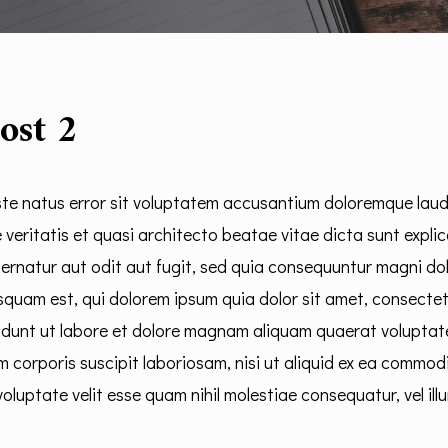
ost 2
iste natus error sit voluptatem accusantium doloremque lau
e veritatis et quasi architecto beatae vitae dicta sunt exp
ernatur aut odit aut fugit, sed quia consequuntur magni do
quam est, qui dolorem ipsum quia dolor sit amet, consectetur
dunt ut labore et dolore magnam aliquam quaerat voluptat
m corporis suscipit laboriosam, nisi ut aliquid ex ea commo
voluptate velit esse quam nihil molestiae consequatur, vel i